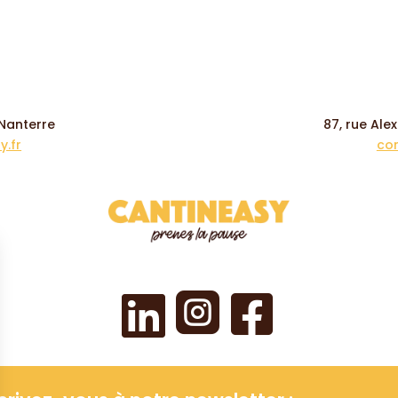
 Nanterre
87, rue Ale
.fr
co


