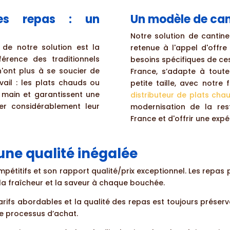
des repas : un
Un modèle de can
Notre solution de cantin
de notre solution est la
retenue à l'appel d'offr
férence des traditionnels
besoins spécifiques de ces
n'ont plus à se soucier de
France, s’adapte à toute
vail : les plats chauds ou
petite taille, avec notre
 main et garantissent une
distributeur de plats cha
rer considérablement leur
modernisation de la res
France et d'offrir une expé
 une qualité inégalée
ompétitifs et son rapport qualité/prix exceptionnel. Les repa
 la fraîcheur et la saveur à chaque bouchée.
arifs abordables et la qualité des repas est toujours préser
 le processus d’achat.