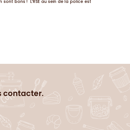
n sont bons ! L’RSE au sein de la police est
s contacter.